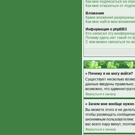
Как мне подписаться на оп
Как мне отказаться от подп
Вложения
Какие вложения разрешены
Как мне найти мои вложени
Информация о phpBB3
Кто написал эту конференц
Почему здесь нет такой-то 
С кем можно связаться по в
» Почему я не могу войти?
Существует несколько возмо
данные введены правильно, 
возможно, что администрато
Вернуться к началу
» Зачем мне вообще нужно
Вы можете этого и не делат
чтобы размещать сообщения,
анонимным пользователям: а
вас всего пару минут, поэто
Вернуться к началу