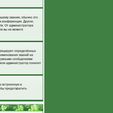
вашему званию, обычно это
на конференции. Другое,
еля. От администратора
сли вы не можете
ифицируют определённых
аименования званий на
енужными сообщениями
р или администратор понизят
з встроенную в
обы предотвратить