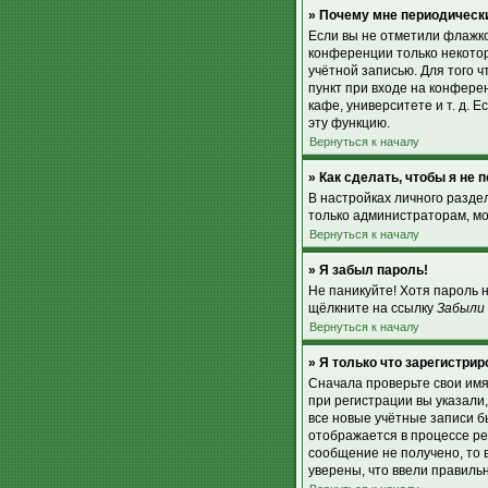
» Почему мне периодически
Если вы не отметили флажк
конференции только некотор
учётной записью. Для того 
пункт при входе на конфере
кафе, университете и т. д. Е
эту функцию.
Вернуться к началу
» Как сделать, чтобы я не
В настройках личного разд
только администраторам, мо
Вернуться к началу
» Я забыл пароль!
Не паникуйте! Хотя пароль 
щёлкните на ссылку
Забыли
Вернуться к началу
» Я только что зарегистрир
Сначала проверьте свои имя
при регистрации вы указали
все новые учётные записи 
отображается в процессе ре
сообщение не получено, то 
уверены, что ввели правиль