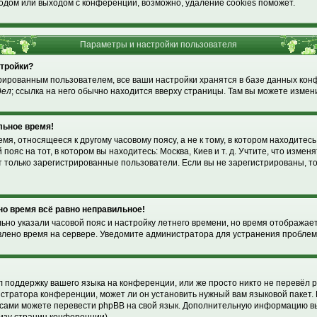
одом или выходом с конференции, возможно, удаление cookies поможет.
Параметры и настройки пользователя
стройки?
рированным пользователем, все ваши настройки хранятся в базе данных ко
дел
; ссылка на него обычно находится вверху страницы. Там вы можете измени
льное время!
я, относящееся к другому часовому поясу, а не к тому, в котором находитесь
пояс на тот, в котором вы находитесь: Москва, Киев и т. д. Учтите, что изменя
т только зарегистрированные пользователи. Если вы не зарегистрированы, т
 но время всё равно неправильное!
льно указали часовой пояс и настройку летнего времени, но время отображае
влено время на сервере. Уведомите администратора для устранения проблем
!
 поддержку вашего языка на конференции, или же просто никто не перевёл p
стратора конференции, может ли он установить нужный вам языковой пакет. 
ы сами можете перевести phpBB на свой язык. Дополнительную информацию в