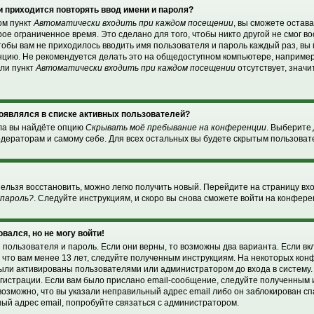
 приходится повторять ввод имени и пароля?
ом пункт
Автоматически входить при каждом посещении
, вы сможете остав
ое ограниченное время. Это сделано для того, чтобы никто другой не смог в
чтобы вам не приходилось вводить имя пользователя и пароль каждый раз, в
нцию. Не рекомендуется делать это на общедоступном компьютере, например
сли пункт
Автоматически входить при каждом посещении
отсутствует, значи
 появлялся в списке активных пользователей?
ела вы найдёте опцию
Скрывать моё пребывание на конференции
. Выберите
дераторам и самому себе. Для всех остальных вы будете скрытым пользоват
нельзя восстановить, можно легко получить новый. Перейдите на страницу в
 пароль?
. Следуйте инструкциям, и скоро вы снова сможете войти на конфер
овался, но не могу войти!
 пользователя и пароль. Если они верны, то возможны два варианта. Если в
, что вам менее 13 лет, следуйте полученным инструкциям. На некоторых ко
были активированы пользователями или администратором до входа в систему
гистрации. Если вам было прислано email-сообщение, следуйте полученным и
возможно, что вы указали неправильный адрес email либо он заблокирован с
ный адрес email, попробуйте связаться с администратором.