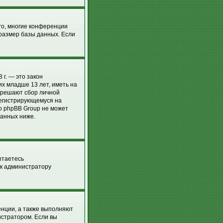
го, многие конференции
размер базы данных. Если
 г. — это закон
х младше 13 лет, иметь на
азрешают сбор личной
регистрирующемуся на
о phpBB Group не может
занных ниже.
ытаетесь
 к администратору
енции, а также выполняют
истратором. Если вы