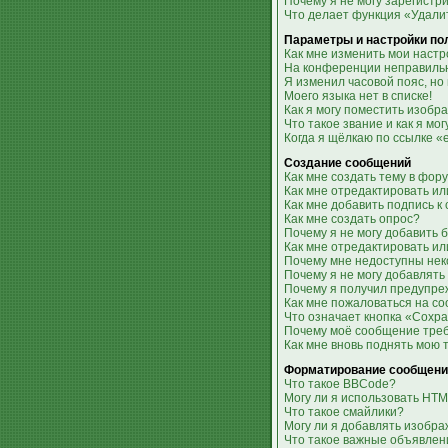
Почему я не могу зарегистр
Что делает функция «Удали
Параметры и настройки по
Как мне изменить мои настр
На конференции неправильн
Я изменил часовой пояс, но
Моего языка нет в списке!
Как я могу поместить изобр
Что такое звание и как я мо
Когда я щёлкаю по ссылке «
Создание сообщений
Как мне создать тему в фор
Как мне отредактировать и
Как мне добавить подпись 
Как мне создать опрос?
Почему я не могу добавить 
Как мне отредактировать ил
Почему мне недоступны не
Почему я не могу добавлять
Почему я получил предупр
Как мне пожаловаться на с
Что означает кнопка «Сохр
Почему моё сообщение тре
Как мне вновь поднять мою 
Форматирование сообщени
Что такое BBCode?
Могу ли я использовать HT
Что такое смайлики?
Могу ли я добавлять изобр
Что такое важные объявлен