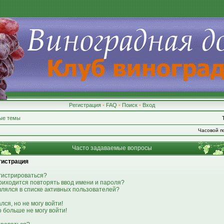
Регистрация
•
FAQ
•
Поиск
•
Вход
ые темы
Часовой по
Часто задаваемые вопросы
гистрация
гистрироваться?
риходится повторять ввод имени и пароля?
являлся в списке активных пользователей?
лся, но не могу войти!
о больше не могу войти!