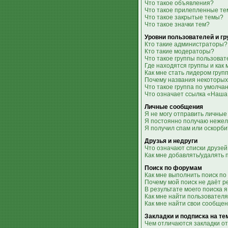
Что такое объявления?
Что такое прилепленные т
Что такое закрытые темы?
Что такое значки тем?
Уровни пользователей и г
Кто такие администраторы?
Кто такие модераторы?
Что такое группы пользова
Где находятся группы и как 
Как мне стать лидером груп
Почему названия некоторых
Что такое группа по умолча
Что означает ссылка «Наша
Личные сообщения
Я не могу отправить личные
Я постоянно получаю неже
Я получил спам или оскорби
Друзья и недруги
Что означают списки друзей
Как мне добавлять/удалять 
Поиск по форумам
Как мне выполнить поиск п
Почему мой поиск не даёт р
В результате моего поиска я
Как мне найти пользовател
Как мне найти свои сообще
Закладки и подписка на т
Чем отличаются закладки от