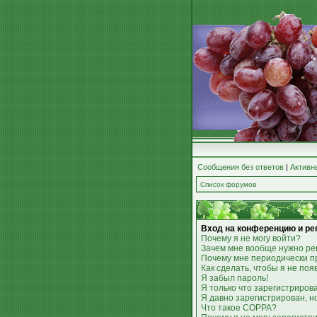
Сообщения без ответов
|
Активн
Список форумов
Вход на конференцию и ре
Почему я не могу войти?
Зачем мне вообще нужно ре
Почему мне периодически п
Как сделать, чтобы я не по
Я забыл пароль!
Я только что зарегистрирова
Я давно зарегистрирован, н
Что такое COPPA?