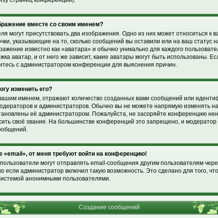
изу страниц конференции).
ображение вместе со своим именем?
ля могут присутствовать два изображения. Одно из них может относиться к 
очки, указывающие на то, сколько сообщений вы оставили или на ваш статус 
ражение известно как «аватара» и обычно уникально для каждого пользоват
жка аватар, и от него же зависит, какие аватары могут быть использованы. Е
житесь с администратором конференции для выяснения причин.
могу изменить его?
вашим именем, отражают количество созданных вами сообщений или идент
модераторов и администраторов. Обычно вы не можете напрямую изменять н
установлены её администратором. Пожалуйста, не засоряйте конференцию н
ысить своё звание. На большинстве конференций это запрещено, и модерато
ообщений.
е «email», от меня требуют войти на конференцию!
пользователи могут отправлять email-сообщения другим пользователям чере
о если администратор включил такую возможность. Это сделано для того, чт
системой анонимными пользователями.
Создание сообщений