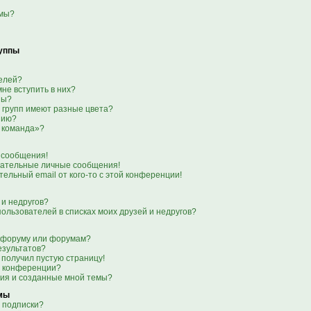
емы?
руппы
телей?
мне вступить в них?
пы?
 групп имеют разные цвета?
нию?
 команда»?
 сообщения!
лательные личные сообщения!
тельный email от кого-то с этой конференции!
 и недругов?
пользователей в списках моих друзей и недругов?
о форуму или форумам?
езультатов?
 получил пустую страницу!
я конференции?
ния и созданные мной темы?
емы
 подписки?