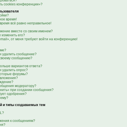
ироваться?
ть cookies конференции»?
льзователя
ойки?
ое время!
 время всё равно неправильное!
ажение вместе со своим именем?
гу изменить его?
email», от меня требуют войти на конференцию!
уме?
ли удалить сообщение?
к своему сообщению?
больше вариантов ответа?
и удалить опрос?
которые форумы?
 вложения?
еждение?
ообщения модератору?
анить» при создании сообщения?
бует одобрения?
тему?
й и типы создаваемых тем
ML?
ажения к сообщениям?
ия?