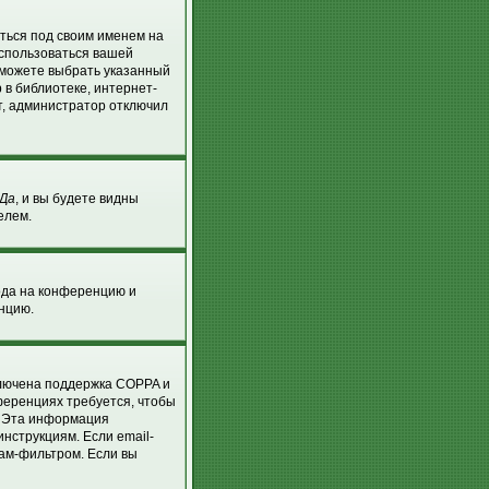
аться под своим именем на
оспользоваться вашей
ы можете выбрать указанный
 в библиотеке, интернет-
т, администратор отключил
Да
, и вы будете видны
елем.
хода на конференцию и
енцию.
ключена поддержка COPPA и
нференциях требуется, чтобы
. Эта информация
нструкциям. Если email-
пам-фильтром. Если вы