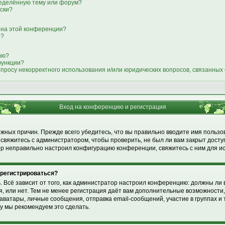
ределённую тему или форум?
иски?
 на этой конференции?
я?
ию?
функции?
опросу некорректного использования и/или юридических вопросов, связанных
Вход на конференцию и регистрация
жных причин. Прежде всего убедитесь, что вы правильно вводите имя пользо
свяжитесь с администратором, чтобы проверить, не был ли вам закрыт досту
р неправильно настроил конфигурацию конференции, свяжитесь с ним для и
 регистрироваться?
ь. Всё зависит от того, как администратор настроил конференцию: должны ли 
 или нет. Тем не менее регистрация даёт вам дополнительные возможности
ватары, личные сообщения, отправка email-сообщений, участие в группах и т.
му мы рекомендуем это сделать.