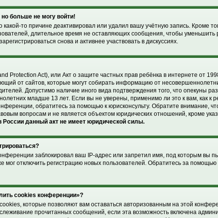
 но больше не могу войти!
 какой-то причине деактивировал или удалил вашу учётную запись. Кроме то
зователей, длительное время не оставляющих сообщения, чтобы уменьшить 
арегистрироваться снова и активнее участвовать в дискуссиях.
and Protection Act), или Акт о защите частных прав ребёнка в интернете от 1998
ющий от сайтов, которые могут собирать информацию от несовершеннолетни
дителей. Допустимо наличие иного вида подтверждения того, что опекуны р
летних младше 13 лет. Если вы не уверены, применимо ли это к вам, как к 
онференции, обратитесь за помощью к юрисконсульту. Обратите внимание, чт
вовым вопросам и не является объектом юридических отношений, кроме ука
 России данный акт не имеет юридической силы.
стрироваться?
онференции заблокировал ваш IP-адрес или запретил имя, под которым вы п
же мог отключить регистрацию новых пользователей. Обратитесь за помощью
лить cookies конференции»?
cookies, которые позволяют вам оставаться авторизованным на этой конфер
отслеживание прочитанных сообщений, если эта возможность включена админ