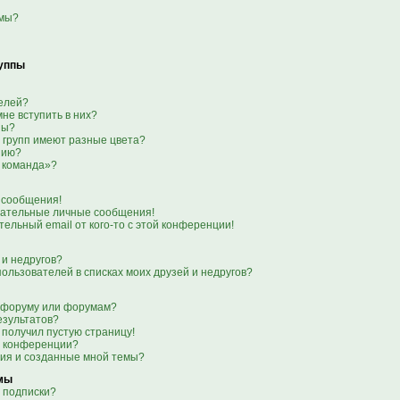
емы?
руппы
телей?
мне вступить в них?
пы?
 групп имеют разные цвета?
нию?
 команда»?
 сообщения!
лательные личные сообщения!
тельный email от кого-то с этой конференции!
 и недругов?
пользователей в списках моих друзей и недругов?
о форуму или форумам?
езультатов?
 получил пустую страницу!
я конференции?
ния и созданные мной темы?
емы
 подписки?