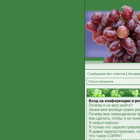
Сообщения без ответов
|
Активн
Список форумов
Вход на конференцию и ре
Почему я не могу войти?
Зачем мне вообще нужно ре
Почему мне периодически п
Как сделать, чтобы я не по
Я забыл пароль!
Я только что зарегистрирова
Я давно зарегистрирован, н
Что такое COPPA?