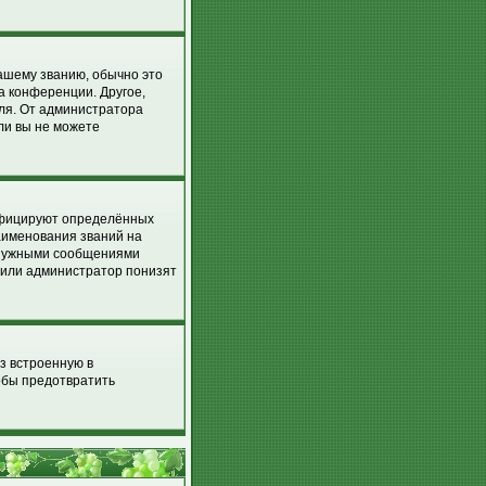
вашему званию, обычно это
на конференции. Другое,
еля. От администратора
сли вы не можете
ифицируют определённых
аименования званий на
енужными сообщениями
р или администратор понизят
з встроенную в
обы предотвратить