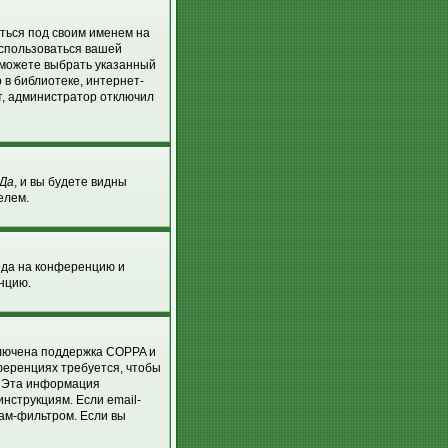
аться под своим именем на
оспользоваться вашей
ы можете выбрать указанный
 в библиотеке, интернет-
т, администратор отключил
Да
, и вы будете видны
елем.
хода на конференцию и
енцию.
ключена поддержка COPPA и
нференциях требуется, чтобы
. Эта информация
нструкциям. Если email-
пам-фильтром. Если вы