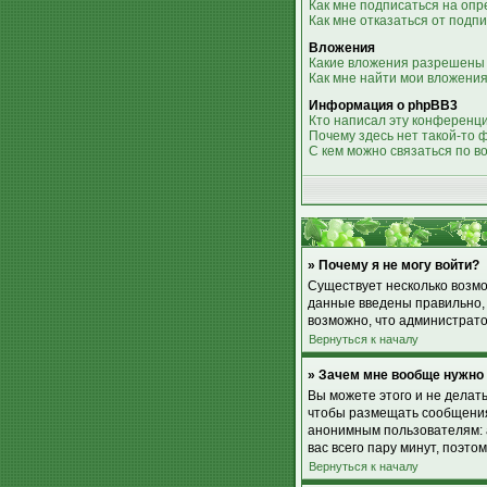
Как мне подписаться на оп
Как мне отказаться от подп
Вложения
Какие вложения разрешены
Как мне найти мои вложени
Информация о phpBB3
Кто написал эту конференц
Почему здесь нет такой-то 
С кем можно связаться по в
» Почему я не могу войти?
Существует несколько возмо
данные введены правильно, 
возможно, что администрато
Вернуться к началу
» Зачем мне вообще нужно
Вы можете этого и не делат
чтобы размещать сообщения,
анонимным пользователям: а
вас всего пару минут, поэто
Вернуться к началу