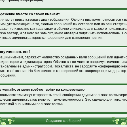
изу страниц конференции).
ображение вместе со своим именем?
ля могут присутствовать два изображения. Одно из них может относиться к 
очки, указывающие на то, сколько сообщений вы оставили или на ваш статус 
ражение известно как «аватара» и обычно уникально для каждого пользоват
жка аватар, и от него же зависит, какие аватары могут быть использованы. Е
житесь с администратором конференции для выяснения причин.
могу изменить его?
вашим именем, отражают количество созданных вами сообщений или идент
модераторов и администраторов. Обычно вы не можете напрямую изменять н
установлены её администратором. Пожалуйста, не засоряйте конференцию н
ысить своё звание. На большинстве конференций это запрещено, и модерато
ообщений.
е «email», от меня требуют войти на конференцию!
пользователи могут отправлять email-сообщения другим пользователям чере
о если администратор включил такую возможность. Это сделано для того, чт
системой анонимными пользователями.
Создание сообщений