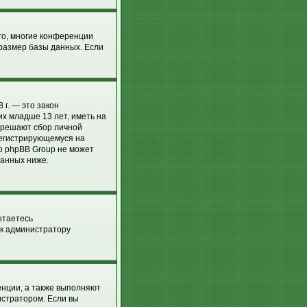
го, многие конференции
размер базы данных. Если
 г. — это закон
х младше 13 лет, иметь на
азрешают сбор личной
регистрирующемуся на
о phpBB Group не может
занных ниже.
ытаетесь
 к администратору
енции, а также выполняют
истратором. Если вы