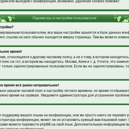
одом или выходом с конференции, возможно, удаление cookies поможет.
Параметры и настройки пользователя
стройки?
рированным пользователем, все ваши настройки хранятся в базе данных ко
дел
; ссылка на него обычно находится вверху страницы. Там вы можете измени
льное время!
я, относящееся к другому часовому поясу, а не к тому, в котором находитесь
пояс на тот, в котором вы находитесь: Москва, Киев и т. д. Учтите, что изменя
т только зарегистрированные пользователи. Если вы не зарегистрированы, т
 но время всё равно неправильное!
льно указали часовой пояс и настройку летнего времени, но время отображае
влено время на сервере. Уведомите администратора для устранения проблем
!
 поддержку вашего языка на конференции, или же просто никто не перевёл p
стратора конференции, может ли он установить нужный вам языковой пакет. 
ы сами можете перевести phpBB на свой язык. Дополнительную информацию в