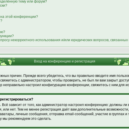
ределённую тему или форум?
иски?
 на этой конференции?
я?
ию?
функции?
опросу некорректного использования и/или юридических вопросов, связанных
Вход на конференцию и регистрация
жных причин. Прежде всего убедитесь, что вы правильно вводите имя пользо
свяжитесь с администратором, чтобы проверить, не был ли вам закрыт досту
р неправильно настроил конфигурацию конференции, свяжитесь с ним для и
 регистрироваться?
ь. Всё зависит от того, как администратор настроил конференцию: должны ли 
 или нет. Тем не менее регистрация даёт вам дополнительные возможности
ватары, личные сообщения, отправка email-сообщений, участие в группах и т.
му мы рекомендуем это сделать.