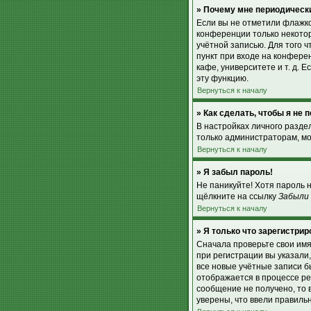
» Почему мне периодически
Если вы не отметили флажк
конференции только некотор
учётной записью. Для того 
пункт при входе на конфере
кафе, университете и т. д. Е
эту функцию.
Вернуться к началу
» Как сделать, чтобы я не
В настройках личного разд
только администраторам, мо
Вернуться к началу
» Я забыл пароль!
Не паникуйте! Хотя пароль 
щёлкните на ссылку
Забыли
Вернуться к началу
» Я только что зарегистрир
Сначала проверьте свои имя
при регистрации вы указали
все новые учётные записи 
отображается в процессе ре
сообщение не получено, то 
уверены, что ввели правиль