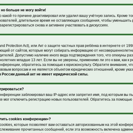
 но больше не могу войти!
 какой-то причине деактивировал или удалил вашу учётную запись. Кроме то
зователей, длительное время не оставляющих сообщения, чтобы уменьшить 
арегистрироваться снова и активнее участвовать в дискуссиях.
and Protection Act), или Акт о защите частных прав ребёнка в интернете от 1998
ющий от сайтов, которые могут собирать информацию от несовершеннолетни
дителей. Допустимо наличие иного вида подтверждения того, что опекуны р
летних младше 13 лет. Если вы не уверены, применимо ли это к вам, как к 
онференции, обратитесь за помощью к юрисконсульту. Обратите внимание, чт
вовым вопросам и не является объектом юридических отношений, кроме ука
 России данный акт не имеет юридической силы.
стрироваться?
онференции заблокировал ваш IP-адрес или запретил имя, под которым вы п
же мог отключить регистрацию новых пользователей. Обратитесь за помощью
лить cookies конференции»?
cookies, которые позволяют вам оставаться авторизованным на этой конфер
отслеживание прочитанных сообщений, если эта возможность включена админ