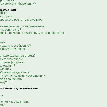
ироваться?
ть cookies конференции»?
льзователя
ойки?
ое время!
 время всё равно неправильное!
ажение вместе со своим именем?
гу изменить его?
email», от меня требуют войти на конференцию!
уме?
ли удалить сообщение?
к своему сообщению?
больше вариантов ответа?
и удалить опрос?
которые форумы?
 вложения?
еждение?
ообщения модератору?
анить» при создании сообщения?
бует одобрения?
тему?
й и типы создаваемых тем
ML?
ажения к сообщениям?
ия?