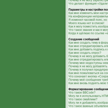
Почему я не могу зарегистр
Что делает функция «Удали
Параметры и настройки по
Как мне изменить мои настр
На конференции неправильн
Я изменил часовой пояс, но
Моего языка нет в списке!
Как я могу поместить изобр
Что такое звание и как я мо
Когда я щёлкаю по ссылке «
Создание сообщений
Как мне создать тему в фор
Как мне отредактировать и
Как мне добавить подпись 
Как мне создать опрос?
Почему я не могу добавить 
Как мне отредактировать ил
Почему мне недоступны не
Почему я не могу добавлять
Почему я получил предупр
Как мне пожаловаться на с
Что означает кнопка «Сохр
Почему моё сообщение тре
Как мне вновь поднять мою 
Форматирование сообщени
Что такое BBCode?
Могу ли я использовать HT
Что такое смайлики?
Могу ли я добавлять изобр
Что такое важные объявлен