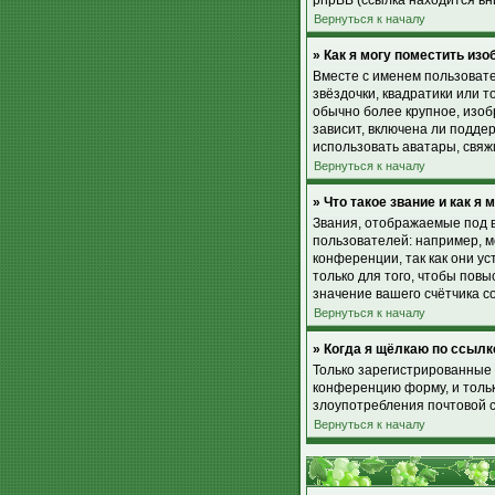
phpBB (ссылка находится вн
Вернуться к началу
» Как я могу поместить из
Вместе с именем пользовате
звёздочки, квадратики или т
обычно более крупное, изоб
зависит, включена ли поддер
использовать аватары, свя
Вернуться к началу
» Что такое звание и как я 
Звания, отображаемые под 
пользователей: например, 
конференции, так как они 
только для того, чтобы пов
значение вашего счётчика с
Вернуться к началу
» Когда я щёлкаю по ссылк
Только зарегистрированные 
конференцию форму, и тольк
злоупотребления почтовой 
Вернуться к началу