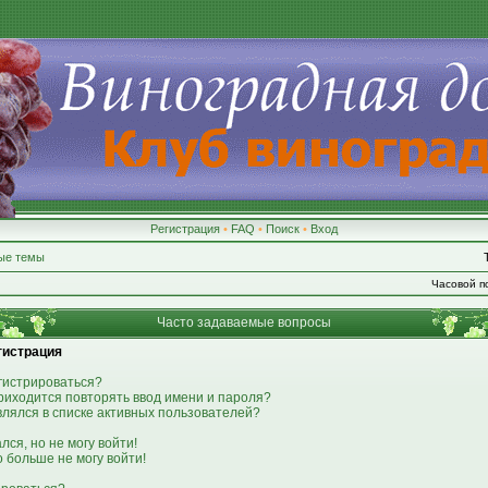
Регистрация
•
FAQ
•
Поиск
•
Вход
ые темы
Часовой по
Часто задаваемые вопросы
гистрация
гистрироваться?
риходится повторять ввод имени и пароля?
являлся в списке активных пользователей?
лся, но не могу войти!
о больше не могу войти!