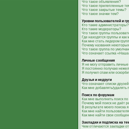
Что такое объявления?
Что такое прилепленные т
Что такое закрытые темы?
Что такое значки тем?
Уровни пользователей и г
Кто такие администраторы?
Кто такие модераторы?
Что такое группы пользова
Где находятся группы и как 
Как мне стать лидером груп
Почему названия некоторых
Что такое группа по умолча
Что означает ссылка «Наша
Личные сообщения
Я не могу отправить личные
Я постоянно получаю неже
Я получил спам или оскорби
Друзья и недруги
Что означают списки друзей
Как мне добавлять/удалять 
Поиск по форумам
Как мне выполнить поиск п
Почему мой поиск не даёт р
В результате моего поиска я
Как мне найти пользовател
Как мне найти свои сообще
Закладки и подписка на т
Чем отличаются закладки от