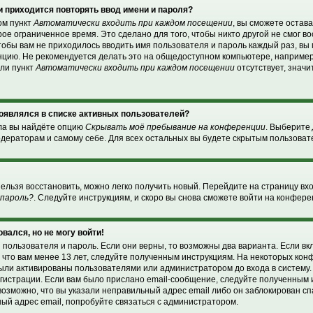
 приходится повторять ввод имени и пароля?
ом пункт
Автоматически входить при каждом посещении
, вы сможете остав
ое ограниченное время. Это сделано для того, чтобы никто другой не смог в
чтобы вам не приходилось вводить имя пользователя и пароль каждый раз, в
нцию. Не рекомендуется делать это на общедоступном компьютере, например
сли пункт
Автоматически входить при каждом посещении
отсутствует, значи
 появлялся в списке активных пользователей?
ела вы найдёте опцию
Скрывать моё пребывание на конференции
. Выберите
дераторам и самому себе. Для всех остальных вы будете скрытым пользоват
нельзя восстановить, можно легко получить новый. Перейдите на страницу в
 пароль?
. Следуйте инструкциям, и скоро вы снова сможете войти на конфер
овался, но не могу войти!
 пользователя и пароль. Если они верны, то возможны два варианта. Если в
, что вам менее 13 лет, следуйте полученным инструкциям. На некоторых ко
были активированы пользователями или администратором до входа в систему
гистрации. Если вам было прислано email-сообщение, следуйте полученным и
возможно, что вы указали неправильный адрес email либо он заблокирован с
ный адрес email, попробуйте связаться с администратором.