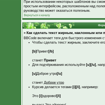
При использовании некоторых шаблонов вы смож
простым интерфейсом, расположенным над полем 
руководство может оказаться полезным.
Вернуться к началу
Форм
» Как сделать текст жирным, наклонным или
BBCode включает теги для быстрого изменения 
Чтобы сделать текст жирным, заключите ег
[b]
Привет
[/b]
станет
Привет
Для подчёркивания используйте
[u][/u]
, нап
[u]
Доброе утро
[/u]
станет
Доброе утро
Курсив делается тегами
[i][/i]
, например:
Это
[i]
здорово!
[/i]
выдаст Это
здорово!