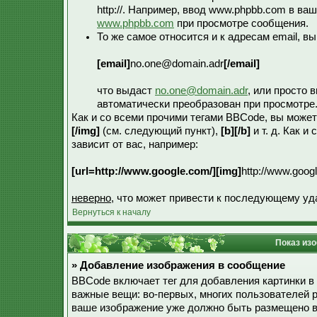
http://. Например, ввод www.phpbb.com в в
www.phpbb.com
при просмотре сообщения.
То же самое относится и к адресам email, в
[email]
no.one@domain.adr
[/email]
что выдаст
no.one@domain.adr
, или просто 
автоматически преобразован при просмотре
Как и со всеми прочими тегами BBCode, вы може
[/img]
(см. следующий пункт),
[b][/b]
и т. д. Как 
зависит от вас, например:
[url=http://www.google.com/][img]
http://www.googl
неверно
, что может привести к последующему уд
Вернуться к началу
Показ из
» Добавление изображения в сообщение
BBCode включает тег для добавления картинки в
важные вещи: во-первых, многих пользователей 
ваше изображение уже должно быть размещено в и