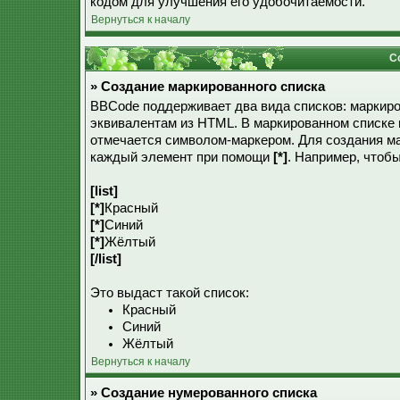
кодом для улучшения его удобочитаемости.
Вернуться к началу
Со
» Создание маркированного списка
BBCode поддерживает два вида списков: маркир
эквивалентам из HTML. В маркированном списке
отмечается символом-маркером. Для создания м
каждый элемент при помощи
[*]
. Например, чтоб
[list]
[*]
Красный
[*]
Синий
[*]
Жёлтый
[/list]
Это выдаст такой список:
Красный
Синий
Жёлтый
Вернуться к началу
» Создание нумерованного списка