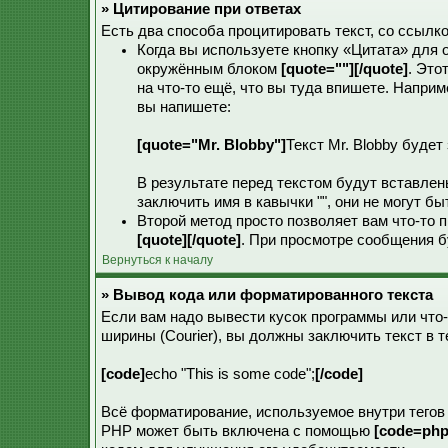
» Цитирование при ответах
Есть два способа процитировать текст, со ссылко
Когда вы используете кнопку «Цитата» для о
окружённым блоком
[quote=""][/quote]
. Это
на что-то ещё, что вы туда впишете. Наприм
вы напишете:
[quote="Mr. Blobby"]
Текст Mr. Blobby будет
В результате перед текстом будут вставлены
заключить имя в кавычки "", они не могут б
Второй метод просто позволяет вам что-то п
[quote][/quote]
. При просмотре сообщения б
Вернуться к началу
» Вывод кода или форматированного текста
Если вам надо вывести кусок программы или что
ширины (Courier), вы должны заключить текст в т
[code]
echo "This is some code";
[/code]
Всё форматирование, используемое внутри тего
PHP может быть включена с помощью
[code=php