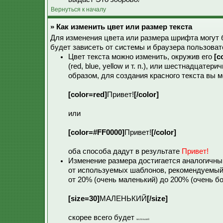
Вернуться к началу
» Как изменить цвет или размер текста
Для изменения цвета или размера шрифта могут
будет зависеть от системы и браузера пользоват
Цвет текста можно изменить, окружив его
[c
(red, blue, yellow и т. п.), или шестнадцат
образом, для создания красного текста вы 
[color=red]
Привет!
[/color]
или
[color=#FF0000]
Привет!
[/color]
оба способа дадут в результате
Привет!
Изменение размера достигается аналогичн
от используемых шаблонов, рекомендуемый
от 20% (очень маленький) до 200% (очень б
[size=30]
МАЛЕНЬКИЙ
[/size]
скорее всего будет
МАЛЕНЬКИЙ